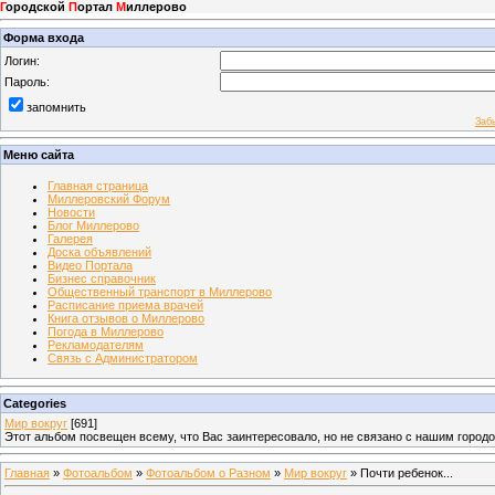
Г
ородской
П
ортал
М
иллерово
Форма входа
Логин:
Пароль:
запомнить
Заб
Меню сайта
Главная страница
Миллеровский Форум
Новости
Блог Миллерово
Галерея
Доска объявлений
Видео Портала
Бизнес справочник
Общественный транспорт в Миллерово
Расписание приема врачей
Книга отзывов о Миллерово
Погода в Миллерово
Рекламодателям
Связь с Администратором
Categories
Мир вокруг
[691]
Этот альбом посвещен всему, что Вас заинтересовало, но не связано с нашим город
Главная
»
Фотоальбом
»
Фотоальбом о Разном
»
Мир вокруг
» Почти ребенок...