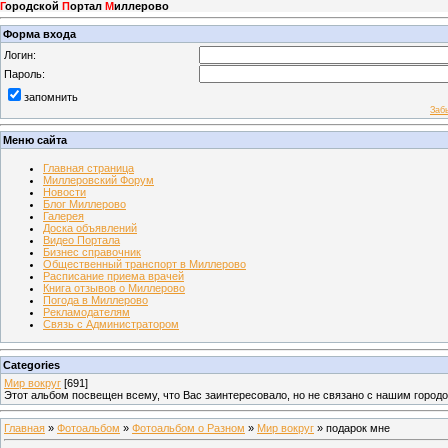
Г
ородской
П
ортал
М
иллерово
Форма входа
Логин:
Пароль:
запомнить
Заб
Меню сайта
Главная страница
Миллеровский Форум
Новости
Блог Миллерово
Галерея
Доска объявлений
Видео Портала
Бизнес справочник
Общественный транспорт в Миллерово
Расписание приема врачей
Книга отзывов о Миллерово
Погода в Миллерово
Рекламодателям
Связь с Администратором
Categories
Мир вокруг
[691]
Этот альбом посвещен всему, что Вас заинтересовало, но не связано с нашим город
Главная
»
Фотоальбом
»
Фотоальбом о Разном
»
Мир вокруг
» подарок мне