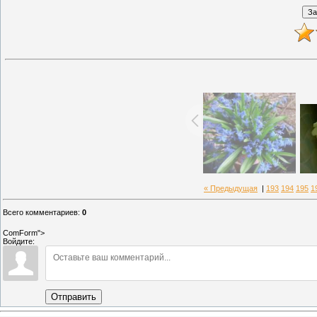
« Предыдущая
|
193
194
195
1
Всего комментариев
:
0
ComForm">
Войдите:
Отправить