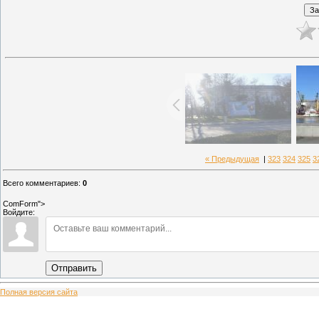
« Предыдущая
|
323
324
325
3
Всего комментариев
:
0
ComForm">
Войдите:
Отправить
Полная версия сайта