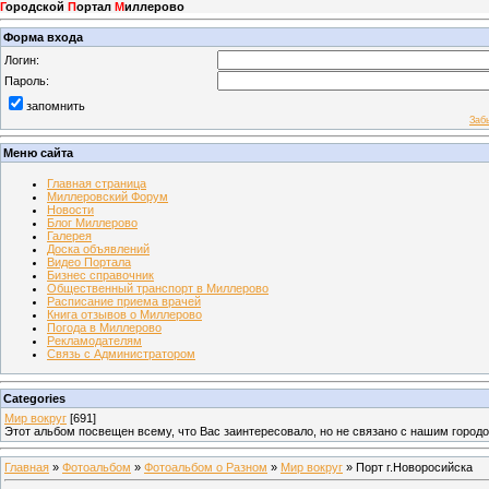
Г
ородской
П
ортал
М
иллерово
Форма входа
Логин:
Пароль:
запомнить
Заб
Меню сайта
Главная страница
Миллеровский Форум
Новости
Блог Миллерово
Галерея
Доска объявлений
Видео Портала
Бизнес справочник
Общественный транспорт в Миллерово
Расписание приема врачей
Книга отзывов о Миллерово
Погода в Миллерово
Рекламодателям
Связь с Администратором
Categories
Мир вокруг
[691]
Этот альбом посвещен всему, что Вас заинтересовало, но не связано с нашим город
Главная
»
Фотоальбом
»
Фотоальбом о Разном
»
Мир вокруг
» Порт г.Новоросийска