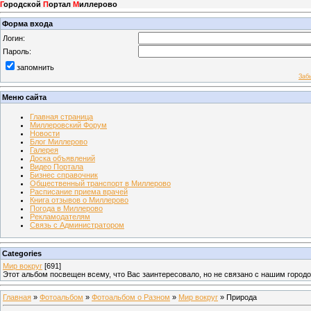
Г
ородской
П
ортал
М
иллерово
Форма входа
Логин:
Пароль:
запомнить
Заб
Меню сайта
Главная страница
Миллеровский Форум
Новости
Блог Миллерово
Галерея
Доска объявлений
Видео Портала
Бизнес справочник
Общественный транспорт в Миллерово
Расписание приема врачей
Книга отзывов о Миллерово
Погода в Миллерово
Рекламодателям
Связь с Администратором
Categories
Мир вокруг
[691]
Этот альбом посвещен всему, что Вас заинтересовало, но не связано с нашим город
Главная
»
Фотоальбом
»
Фотоальбом о Разном
»
Мир вокруг
» Природа