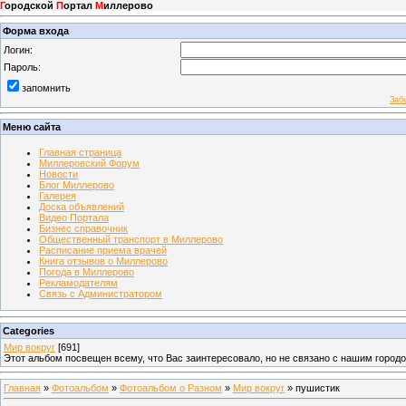
Г
ородской
П
ортал
М
иллерово
Форма входа
Логин:
Пароль:
запомнить
Заб
Меню сайта
Главная страница
Миллеровский Форум
Новости
Блог Миллерово
Галерея
Доска объявлений
Видео Портала
Бизнес справочник
Общественный транспорт в Миллерово
Расписание приема врачей
Книга отзывов о Миллерово
Погода в Миллерово
Рекламодателям
Связь с Администратором
Categories
Мир вокруг
[691]
Этот альбом посвещен всему, что Вас заинтересовало, но не связано с нашим город
Главная
»
Фотоальбом
»
Фотоальбом о Разном
»
Мир вокруг
» пушистик