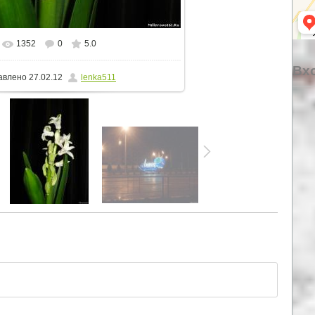
1352
0
5.0
альном размере
860x1147
/ 171.2Kb
Вхо
авлено
27.02.12
lenka511