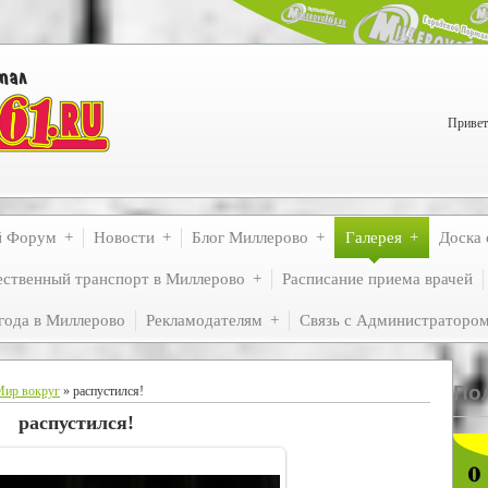
Привет
й Форум
Новости
Блог Миллерово
Галерея
Доска 
ственный транспорт в Миллерово
Расписание приема врачей
года в Миллерово
Рекламодателям
Связь с Администраторо
По
Мир вокруг
» распустился!
распустился!