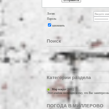
Логин:
Пароль:
запомнить
Поиск
Категории раздела
Мир вокруг
[691]
Этот альбом посвещен всему, что Вас заинтересов
ПОГОДА В МИЛЛЕРОВО