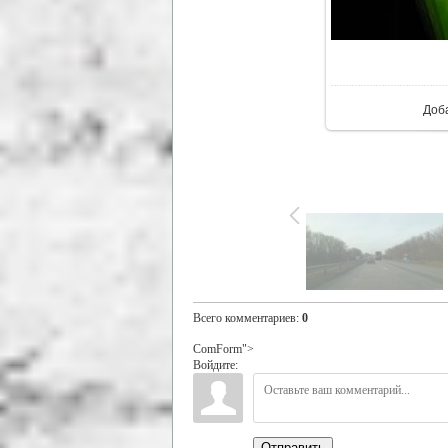
В ре
Доб
Всего комментариев
:
0
ComForm">
Войдите:
Отправить