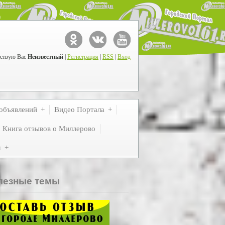
ствую Вас
Неизвестный
|
Регистрация
|
RSS
|
Вход
объявлений
Видео Портала
Книга отзывов о Миллерово
м
лезные темы