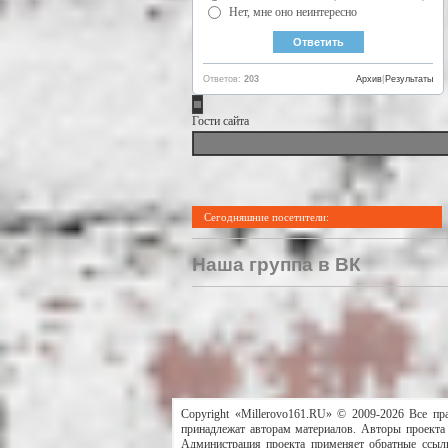
Нет, мне оно неинтересно
Ответов:
203
Архив
|
Результаты
Гости сайта
Сегодняшние посетители:
Наша группа в ВК
Copyright «Millerovo161.RU» © 2009-2026 Все пр
принадлежат авторам материалов. Авторы проекта 
Администрация проекта применяет обратные ссылк