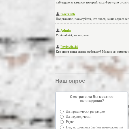
Наш опрос
Смотрите ли Вы местное
телевидение?
Да, практически регулярно
Да, периодически
Редко
Нет, но хотелось бы (нет возможности)