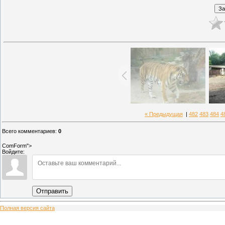
« Предыдущая
|
482
483
484
4
Всего комментариев
:
0
ComForm">
Войдите:
Отправить
Полная версия сайта