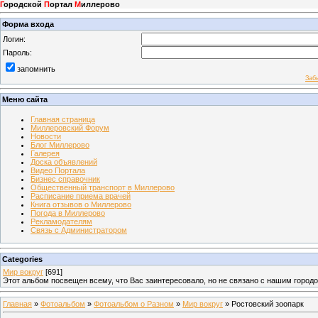
Г
ородской
П
ортал
М
иллерово
Форма входа
Логин:
Пароль:
запомнить
Заб
Меню сайта
Главная страница
Миллеровский Форум
Новости
Блог Миллерово
Галерея
Доска объявлений
Видео Портала
Бизнес справочник
Общественный транспорт в Миллерово
Расписание приема врачей
Книга отзывов о Миллерово
Погода в Миллерово
Рекламодателям
Связь с Администратором
Categories
Мир вокруг
[691]
Этот альбом посвещен всему, что Вас заинтересовало, но не связано с нашим город
Главная
»
Фотоальбом
»
Фотоальбом о Разном
»
Мир вокруг
» Ростовский зоопарк