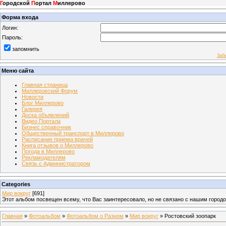
Г
ородской
П
ортал
М
иллерово
Форма входа
Логин:
Пароль:
запомнить
Заб
Меню сайта
Главная страница
Миллеровский Форум
Новости
Блог Миллерово
Галерея
Доска объявлений
Видео Портала
Бизнес справочник
Общественный транспорт в Миллерово
Расписание приема врачей
Книга отзывов о Миллерово
Погода в Миллерово
Рекламодателям
Связь с Администратором
Categories
Мир вокруг
[691]
Этот альбом посвещен всему, что Вас заинтересовало, но не связано с нашим город
Главная
»
Фотоальбом
»
Фотоальбом о Разном
»
Мир вокруг
» Ростовский зоопарк