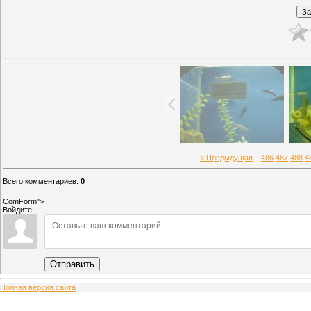
« Предыдущая
|
486
487
488
4
Всего комментариев
:
0
ComForm">
Войдите:
Отправить
Полная версия сайта