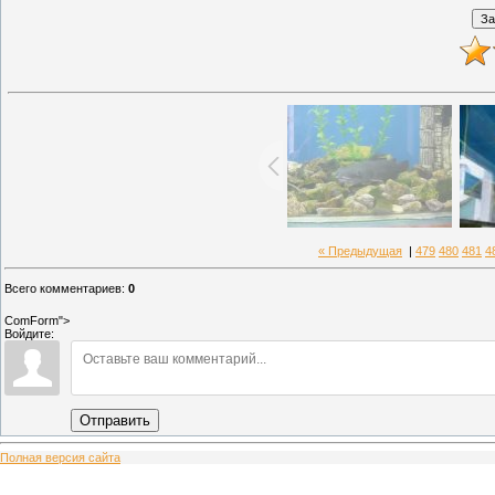
« Предыдущая
|
479
480
481
4
Всего комментариев
:
0
ComForm">
Войдите:
Отправить
Полная версия сайта