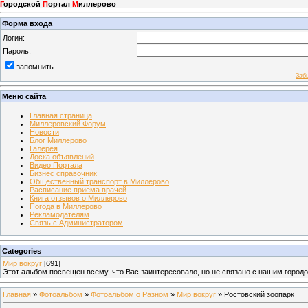
Г
ородской
П
ортал
М
иллерово
Форма входа
Логин:
Пароль:
запомнить
Заб
Меню сайта
Главная страница
Миллеровский Форум
Новости
Блог Миллерово
Галерея
Доска объявлений
Видео Портала
Бизнес справочник
Общественный транспорт в Миллерово
Расписание приема врачей
Книга отзывов о Миллерово
Погода в Миллерово
Рекламодателям
Связь с Администратором
Categories
Мир вокруг
[691]
Этот альбом посвещен всему, что Вас заинтересовало, но не связано с нашим город
Главная
»
Фотоальбом
»
Фотоальбом о Разном
»
Мир вокруг
» Ростовский зоопарк