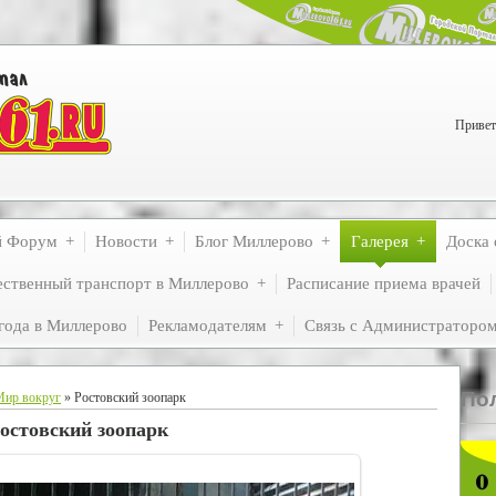
Привет
й Форум
Новости
Блог Миллерово
Галерея
Доска 
ственный транспорт в Миллерово
Расписание приема врачей
года в Миллерово
Рекламодателям
Связь с Администраторо
По
Мир вокруг
» Ростовский зоопарк
остовский зоопарк