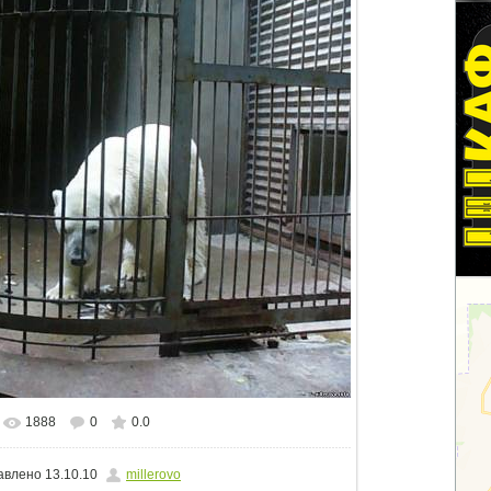
1888
0
0.0
альном размере
1500x1125
/ 162.5Kb
авлено
13.10.10
millerovo