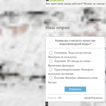
Наш опрос
Каким вы считаете качество
водопроводной воды?
Отличным. Вода всегда чистая/
Фильтром не пользуюсь
Хорошим. Но иногда не очень/
Временами фильтрую
Удовлетворительным/ Фильтром
пользуюсь постоянно
Плохим/ Фильтры забиваются очень
быстро
Ответов:
185
Архив
|
Результаты