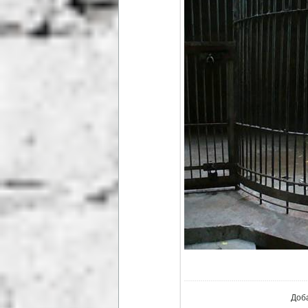
В ре
Доб