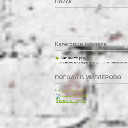
Поиск
Категории раздела
Мир вокруг
[691]
Этот альбом посвещен всему, что Вас заинтересов
ПОГОДА В МИЛЛЕРОВО
Погода в Миллерово
Gismeteo
Прогноз на 2 недели