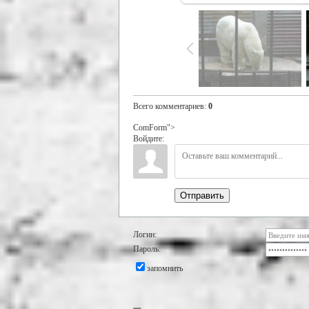
Всего комментариев
:
0
ComForm">
Войдите:
Отправить
Логин:
Пароль:
запомнить