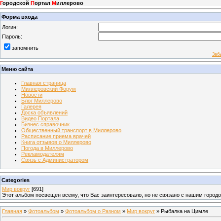
Г
ородской
П
ортал
М
иллерово
Форма входа
Логин:
Пароль:
запомнить
Заб
Меню сайта
Главная страница
Миллеровский Форум
Новости
Блог Миллерово
Галерея
Доска объявлений
Видео Портала
Бизнес справочник
Общественный транспорт в Миллерово
Расписание приема врачей
Книга отзывов о Миллерово
Погода в Миллерово
Рекламодателям
Связь с Администратором
Categories
Мир вокруг
[691]
Этот альбом посвещен всему, что Вас заинтересовало, но не связано с нашим город
Главная
»
Фотоальбом
»
Фотоальбом о Разном
»
Мир вокруг
» Рыбалка на Цимле