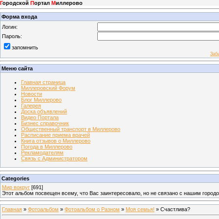
Г
ородской
П
ортал
М
иллерово
Форма входа
Логин:
Пароль:
запомнить
Заб
Меню сайта
Главная страница
Миллеровский Форум
Новости
Блог Миллерово
Галерея
Доска объявлений
Видео Портала
Бизнес справочник
Общественный транспорт в Миллерово
Расписание приема врачей
Книга отзывов о Миллерово
Погода в Миллерово
Рекламодателям
Связь с Администратором
Categories
Мир вокруг
[691]
Этот альбом посвещен всему, что Вас заинтересовало, но не связано с нашим город
Главная
»
Фотоальбом
»
Фотоальбом о Разном
»
Моя семья!
» Счастлива?