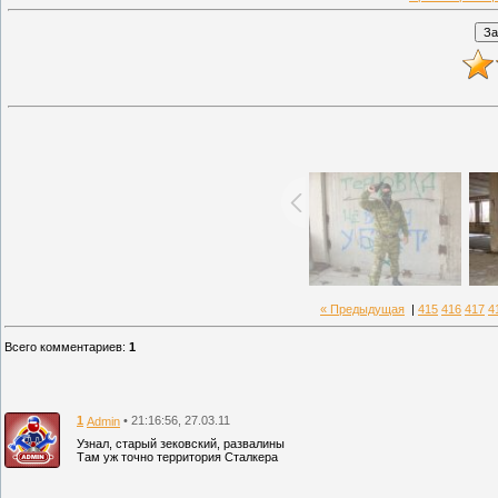
« Предыдущая
|
415
416
417
4
Всего комментариев
:
1
1
• 21:16:56, 27.03.11
Admin
Узнал, старый зековский, развалины
Там уж точно территория Сталкера