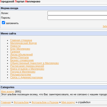
Г
ородской
П
ортал
М
иллерово
Форма входа
Логин:
Пароль:
запомнить
Заб
Меню сайта
Главная страница
Миллеровский Форум
Новости
Блог Миллерово
Галерея
Доска объявлений
Видео Портала
Бизнес справочник
Общественный транспорт в Миллерово
Расписание приема врачей
Книга отзывов о Миллерово
Погода в Миллерово
Рекламодателям
Связь с Администратором
Categories
Мир вокруг
[691]
Этот альбом посвещен всему, что Вас заинтересовало, но не связано с нашим город
Главная
»
Фотоальбом
»
Фотоальбом о Разном
»
Мир вокруг
» страйкбол