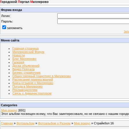
Г
ородской
П
ортал
М
иллерово
Форма входа
Логин:
Пароль:
запомнить
Заб
Меню сайта
Главная страница
Миллеровский Форум
Новости
Блог Миллерово
Галерея
Доска объявлений
Видео Портала
Бизнес справочник
Общественный транспорт в Миллерово
Расписание приема врачей
Книга отзывов о Миллерово
Погода в Миллерово
Рекламодателям
Связь с Администратором
Categories
Мир вокруг
[691]
Этот альбом посвещен всему, что Вас заинтересовало, но не связано с нашим город
Главная
»
Фотоальбом
»
Фотоальбом о Разном
»
Мир вокруг
» Страйкбол 16