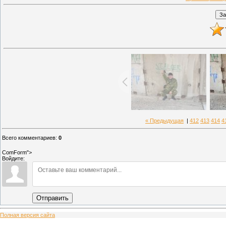
« Предыдущая
|
412
413
414
4
Всего комментариев
:
0
ComForm">
Войдите:
Отправить
Полная версия сайта