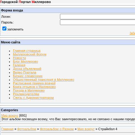
Г
ородской
П
ортал
М
иллерово
Форма входа
Логин:
Пароль:
запомнить
Заб
Меню сайта
Главная страница
Миллеровский Форум
Новости
Блог Миллерово
Галерея
Доска объявлений
Видео Портала
Бизнес справочник
Общественный транспорт в Миллерово
Расписание приема врачей
Книга отзывов о Миллерово
Погода в Миллерово
Рекламодателям
Связь с Администратором
Categories
Мир вокруг
[691]
Этот альбом посвещен всему, что Вас заинтересовало, но не связано с нашим город
Главная
»
Фотоальбом
»
Фотоальбом о Разном
»
Мир вокруг
» Страйкбол 4