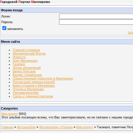
Г
ородской
П
ортал
М
иллерово
Форма входа
Логин:
Пароль:
запомнить
Заб
Меню сайта
Главная страница
Миллеровский Форум
Новости
Блог Миллерово
Галерея
Доска объявлений
Видео Портала
Бизнес справочник
Общественный транспорт в Миллерово
Расписание приема врачей
Книга отзывов о Миллерово
Погода в Миллерово
Рекламодателям
Связь с Администратором
Categories
Мир вокруг
[691]
Этот альбом посвещен всему, что Вас заинтересовало, но не связано с нашим город
Главная
»
Фотоальбом
»
Фотоальбом о Разном
»
Мир вокруг
» Таганрог, памятник Петр