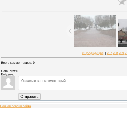
« Предыдущая
|
207
208
209
2
Всего комментариев
:
0
ComForm">
Войдите:
Отправить
Полная версия сайта