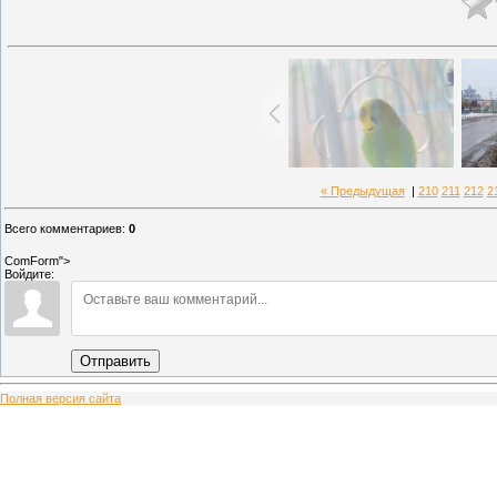
« Предыдущая
|
210
211
212
2
Всего комментариев
:
0
ComForm">
Войдите:
Отправить
Полная версия сайта