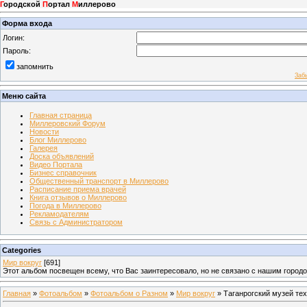
Г
ородской
П
ортал
М
иллерово
Форма входа
Логин:
Пароль:
запомнить
Заб
Меню сайта
Главная страница
Миллеровский Форум
Новости
Блог Миллерово
Галерея
Доска объявлений
Видео Портала
Бизнес справочник
Общественный транспорт в Миллерово
Расписание приема врачей
Книга отзывов о Миллерово
Погода в Миллерово
Рекламодателям
Связь с Администратором
Categories
Мир вокруг
[691]
Этот альбом посвещен всему, что Вас заинтересовало, но не связано с нашим город
Главная
»
Фотоальбом
»
Фотоальбом о Разном
»
Мир вокруг
» Таганрогский музей те