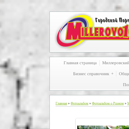
Главная страница
Миллеровски
Бизнес справочник
Обще
По
Главная
»
Фотоальбом
»
Фотоальбом о Разном
»