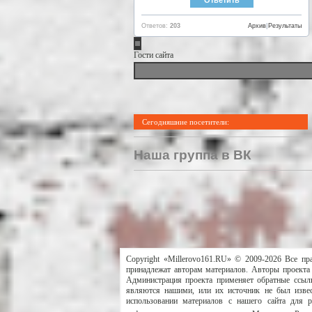
Ответов:
203
Архив
|
Результаты
Гости сайта
Сегодняшние посетители:
Наша группа в ВК
Copyright «Millerovo161.RU» © 2009-2026 Все пр
принадлежат авторам материалов. Авторы проекта 
Администрация проекта применяет обратные ссылк
являются нашими, или их источник не был извес
использовании материалов с нашего сайта для 