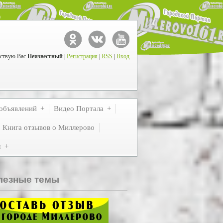
ствую Вас
Неизвестный
|
Регистрация
|
RSS
|
Вход
объявлений
Видео Портала
Книга отзывов о Миллерово
м
лезные темы