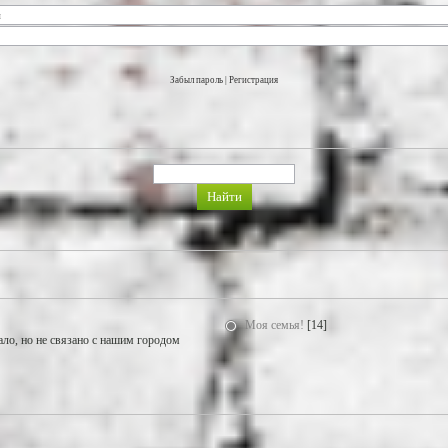
Забыл пароль
|
Регистрация
Моя семья!
[14]
ало, но не связано с нашим городом