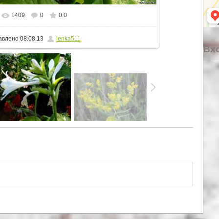
1409
0
0.0
альном размере
1500x1407
/ 281.5Kb
авлено
08.08.13
lenka511
Вхо