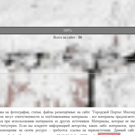
100%
Всего на сайте -
34
ава на фотографии, статьи, файлы размещённые на сайте "Городской Портал Милле
не несут ответственности за опубликованные материалы - все материалы предлагаютс
и при использовании материалов из других источников. Материалы, которые не им
тен\утерян. Если вы владеете информацией авторства, каких либо материалов, пр
размещения на своём ресурсе - требуется ссылка на первоисточник. Данный сай