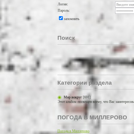
Логин:
Пароль:
запомнить
Поиск
Категории раздела
Мир вокруг
[691]
Этот альбом посвещен всему, что Вас заинтересов
ПОГОДА В МИЛЛЕРОВО
Погода в Миллерово