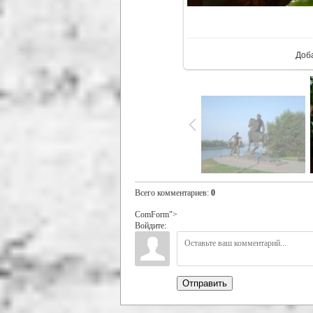
В ре
Доб
Всего комментариев
:
0
ComForm">
Войдите:
Отправить