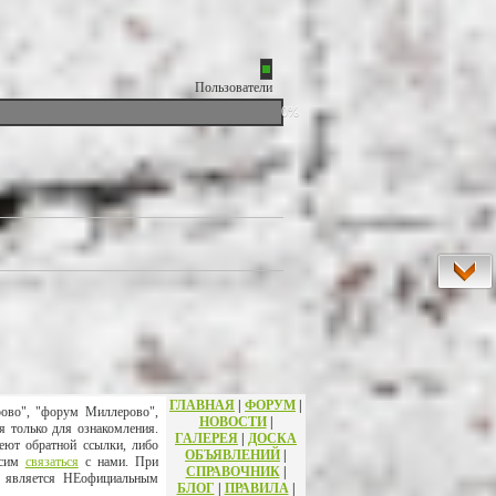
Пользователи
0%
ГЛАВНАЯ
|
ФОРУМ
|
рово", "форум Миллерово",
НОВОСТИ
|
я только для ознакомления.
ГАЛЕРЕЯ
|
ДОСКА
еют обратной ссылки, либо
ОБЪЯВЛЕНИЙ
|
осим
связаться
с нами. При
СПРАВОЧНИК
|
т является НЕофициальным
БЛОГ
|
ПРАВИЛА
|