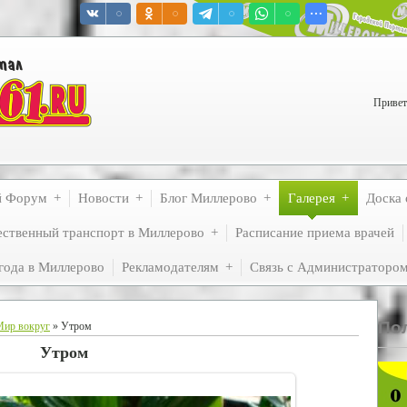
Привет
й Форум
Новости
Блог Миллерово
Галерея
Доска 
ственный транспорт в Миллерово
Расписание приема врачей
года в Миллерово
Рекламодателям
Связь с Администраторо
По
Мир вокруг
» Утром
Утром