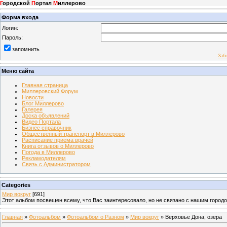
Г
ородской
П
ортал
М
иллерово
Форма входа
Логин:
Пароль:
запомнить
Заб
Меню сайта
Главная страница
Миллеровский Форум
Новости
Блог Миллерово
Галерея
Доска объявлений
Видео Портала
Бизнес справочник
Общественный транспорт в Миллерово
Расписание приема врачей
Книга отзывов о Миллерово
Погода в Миллерово
Рекламодателям
Связь с Администратором
Categories
Мир вокруг
[691]
Этот альбом посвещен всему, что Вас заинтересовало, но не связано с нашим город
Главная
»
Фотоальбом
»
Фотоальбом о Разном
»
Мир вокруг
» Верховье Дона, озера