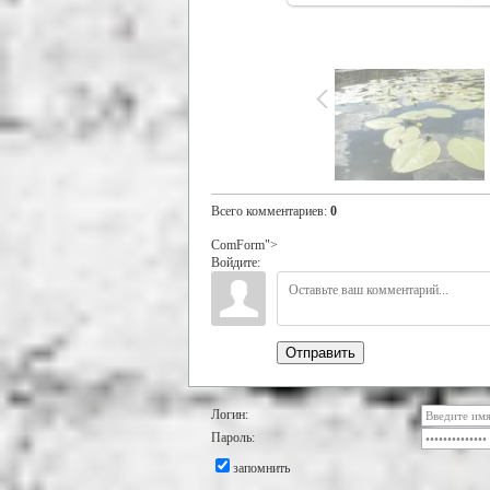
Всего комментариев
:
0
ComForm">
Войдите:
Отправить
Логин:
Пароль:
запомнить