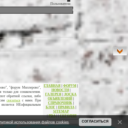
Пользователи
0%
ГЛАВНАЯ
|
ФОРУМ
|
рово", "форум Миллерово",
НОВОСТИ
|
я только для ознакомления.
ГАЛЕРЕЯ
|
ДОСКА
еют обратной ссылки, либо
ОБЪЯВЛЕНИЙ
|
осим
связаться
с нами. При
СПРАВОЧНИК
|
т является НЕофициальным
БЛОГ
|
ПРАВИЛА
|
SITEMAP
|
PDA
|
|
СЕГОДНЯ
СОГЛАСИТЬСЯ
литикой использования файлов cookies
.