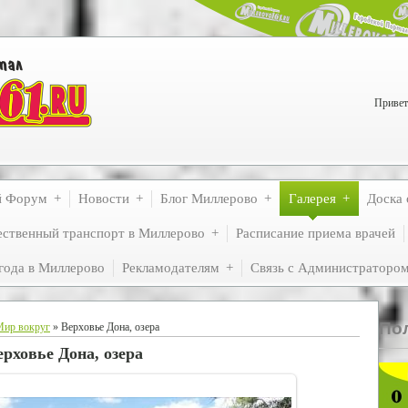
Привет
й Форум
Новости
Блог Миллерово
Галерея
Доска 
ственный транспорт в Миллерово
Расписание приема врачей
года в Миллерово
Рекламодателям
Связь с Администраторо
По
Мир вокруг
» Верховье Дона, озера
ерховье Дона, озера