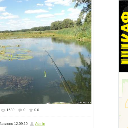
1530
0
0.0
альном размере
1024x768
/ 150.2Kb
бавлено
12.09.10
Admin