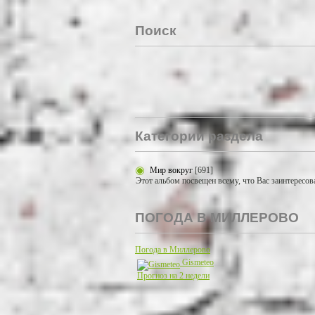
Поиск
Категории раздела
Мир вокруг
[691]
Этот альбом посвещен всему, что Вас заинтересов
ПОГОДА В МИЛЛЕРОВО
Погода в Миллерово
Gismeteo
Прогноз на 2 недели