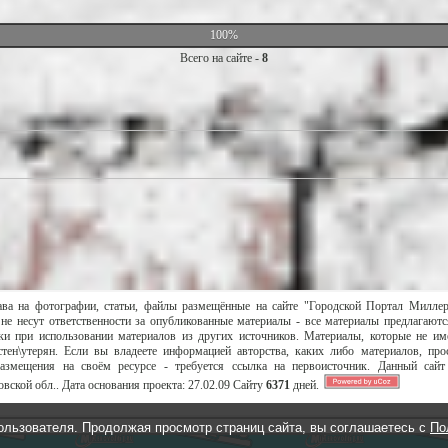
100%
Всего на сайте -
8
ава на фотографии, статьи, файлы размещённые на сайте "Городской Портал Милле
не несут ответственности за опубликованные материалы - все материалы предлагаютс
и при использовании материалов из других источников. Материалы, которые не им
тен\утерян. Если вы владеете информацией авторства, каких либо материалов, пр
размещения на своём ресурсе - требуется ссылка на первоисточник. Данный сай
вской обл..
Дата основания проекта:
27.02.09
Сайту
6371
дней.
ользователя. Продолжая просмотр страниц сайта, вы соглашаетесь с
По