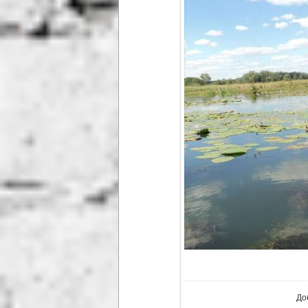
В ре
До