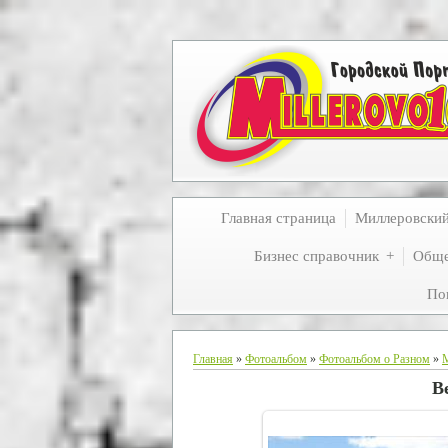
Главная страница
Миллеровски
Бизнес справочник
Обще
По
Главная
»
Фотоальбом
»
Фотоальбом о Разном
»
В