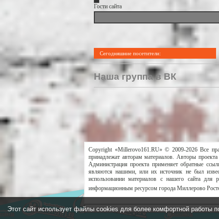
Гости сайта
Сегодняшние посетители:
Наша группа в ВК
Copyright «Millerovo161.RU» © 2009-2026 Все пр
принадлежат авторам материалов. Авторы проекта 
Администрация проекта применяет обратные ссылк
являются нашими, или их источник не был извес
использовании материалов с нашего сайта для 
информационным ресурсом города Миллерово Росто
Этот сайт использует файлы cookies для более комфортной работы п