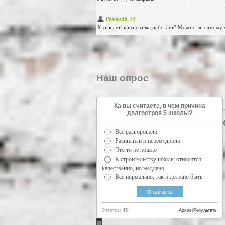
Наш опрос
Ка вы считаете, в чем причина
долгостроя 5 школы?
Все разворовали
Распилили и перемудрили
Что то не пошло
К строительству школы относятся
качественно, но медлено
Все нормально, так и должно быть
Ответов:
45
Архив
|
Результаты