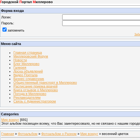
Г
ородской
П
ортал
М
иллерово
Форма входа
Логин:
Пароль:
запомнить
Заб
Меню сайта
Главная страница
Миллеровский Форум
Новости
Блог Миллерово
Галерея
Доска объявлений
Видео Портала
Бизнес справочник
Общественный транспорт в Миллерово
Расписание приема врачей
Книга отзывов о Миллерово
Погода в Миллерово
Рекламодателям
Связь с Администратором
Categories
Мир вокруг
[691]
Этот альбом посвещен всему, что Вас заинтересовало, но не связано с нашим город
Главная
»
Фотоальбом
»
Фотоальбом о Разном
»
Мир вокруг
» весенний цветок