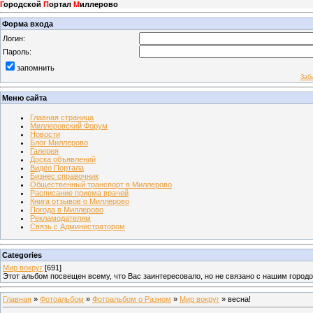
Г
ородской
П
ортал
М
иллерово
Форма входа
Логин:
Пароль:
запомнить
Заб
Меню сайта
Главная страница
Миллеровский Форум
Новости
Блог Миллерово
Галерея
Доска объявлений
Видео Портала
Бизнес справочник
Общественный транспорт в Миллерово
Расписание приема врачей
Книга отзывов о Миллерово
Погода в Миллерово
Рекламодателям
Связь с Администратором
Categories
Мир вокруг
[691]
Этот альбом посвещен всему, что Вас заинтересовало, но не связано с нашим город
Главная
»
Фотоальбом
»
Фотоальбом о Разном
»
Мир вокруг
» весна!