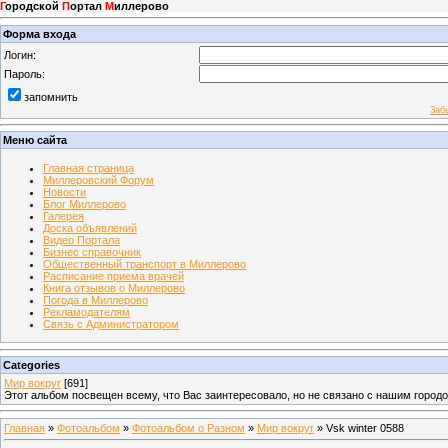
Г
ородской
П
ортал
М
иллерово
Форма входа
Логин:
Пароль:
запомнить
Заб
Меню сайта
Главная страница
Миллеровский Форум
Новости
Блог Миллерово
Галерея
Доска объявлений
Видео Портала
Бизнес справочник
Общественный транспорт в Миллерово
Расписание приема врачей
Книга отзывов о Миллерово
Погода в Миллерово
Рекламодателям
Связь с Администратором
Categories
Мир вокруг
[691]
Этот альбом посвещен всему, что Вас заинтересовало, но не связано с нашим город
Главная
»
Фотоальбом
»
Фотоальбом о Разном
»
Мир вокруг
» Vsk winter 0588