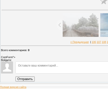
« Предыдущая
|
106
107
108
Всего комментариев
:
0
ComForm">
Войдите:
Отправить
Полная версия сайта