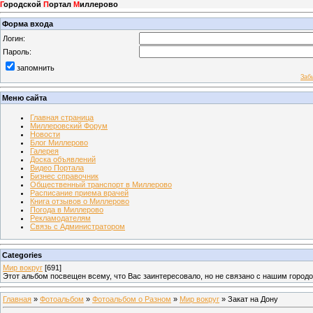
Г
ородской
П
ортал
М
иллерово
Форма входа
Логин:
Пароль:
запомнить
Заб
Меню сайта
Главная страница
Миллеровский Форум
Новости
Блог Миллерово
Галерея
Доска объявлений
Видео Портала
Бизнес справочник
Общественный транспорт в Миллерово
Расписание приема врачей
Книга отзывов о Миллерово
Погода в Миллерово
Рекламодателям
Связь с Администратором
Categories
Мир вокруг
[691]
Этот альбом посвещен всему, что Вас заинтересовало, но не связано с нашим город
Главная
»
Фотоальбом
»
Фотоальбом о Разном
»
Мир вокруг
» Закат на Дону