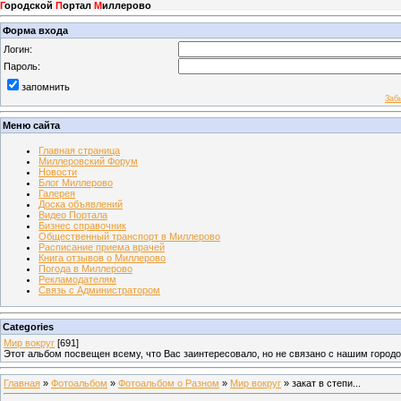
Г
ородской
П
ортал
М
иллерово
Форма входа
Логин:
Пароль:
запомнить
Заб
Меню сайта
Главная страница
Миллеровский Форум
Новости
Блог Миллерово
Галерея
Доска объявлений
Видео Портала
Бизнес справочник
Общественный транспорт в Миллерово
Расписание приема врачей
Книга отзывов о Миллерово
Погода в Миллерово
Рекламодателям
Связь с Администратором
Categories
Мир вокруг
[691]
Этот альбом посвещен всему, что Вас заинтересовало, но не связано с нашим город
Главная
»
Фотоальбом
»
Фотоальбом о Разном
»
Мир вокруг
» закат в степи...