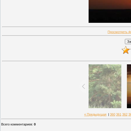
Просмотреть ф
« Предыдущая
|
360
361
362
3
Всего комментариев
:
0