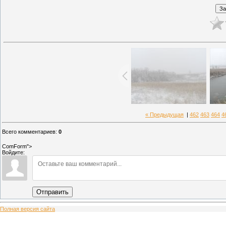
« Предыдущая
|
462
463
464
4
Всего комментариев
:
0
ComForm">
Войдите:
Отправить
Полная версия сайта