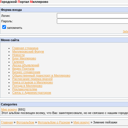
Г
ородской
П
ортал
М
иллерово
Форма входа
Логин:
Пароль:
запомнить
Заб
Меню сайта
Главная страница
Миллеровский Форум
Новости
Блог Миллерово
Галерея
Доска объявлений
Видео Портала
Бизнес справочник
Общественный транспорт в Миллерово
Расписание приема врачей
Книга отзывов о Миллерово
Погода в Миллерово
Рекламодателям
Связь с Администратором
Categories
Мир вокруг
[691]
Этот альбом посвещен всему, что Вас заинтересовало, но не связано с нашим город
Главная
»
Фотоальбом
»
Фотоальбом о Разном
»
Мир вокруг
» Зимние пейзажи