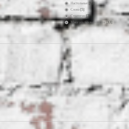
Настольные
[14]
Слова
[5]
Стратегии
[7]
Многопользовательские
[13]