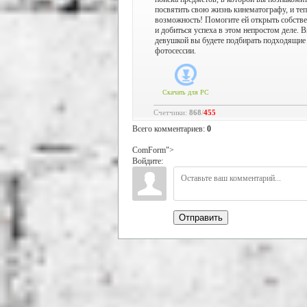
посвятить свою жизнь кинематографу, и теп
возможность! Помогите ей открыть собстве
и добиться успеха в этом непростом деле. 
девушкой вы будете подбирать подходящие
фотосессии.
Скачать для
PC
Счетчики
:
868
/
455
Всего комментариев
:
0
ComForm">
Войдите:
Отправить