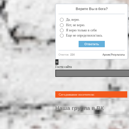
Верите Вы в бога?
Да, верю.
Нет, не верю.
Я верю только в себя
Еще не определился/лась.
Ответов:
224
Архив
|
Результаты
Гости сайта
Сегодняшние посетители:
Наша группа в ВК