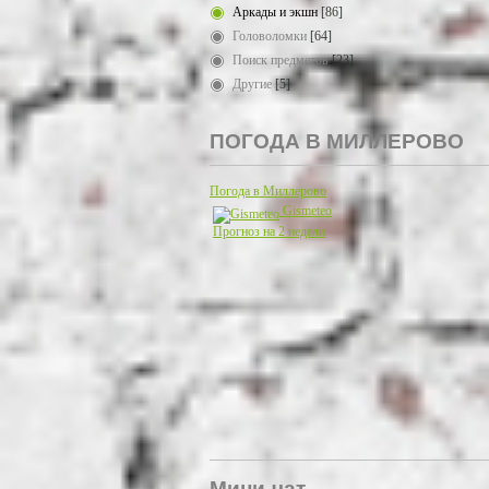
Аркады и экшн
[86]
Головоломки
[64]
Поиск предметов
[23]
Другие
[5]
ПОГОДА В МИЛЛЕРОВО
Погода в Миллерово
Gismeteo
Прогноз на 2 недели
Мини-чат