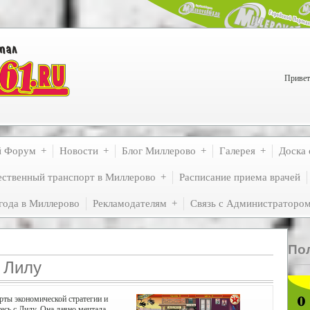
Привет
й Форум
Новости
Блог Миллерово
Галерея
Доска 
ственный транспорт в Миллерово
Расписание приема врачей
года в Миллерово
Рекламодателям
Связь с Администраторо
По
 Лилу
рты экономической стратегии и
есь с Лилу. Она давно мечтала