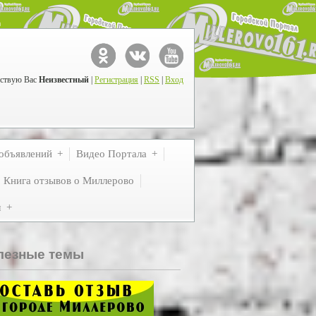
ствую Вас
Неизвестный
|
Регистрация
|
RSS
|
Вход
объявлений
Видео Портала
Книга отзывов о Миллерово
м
лезные темы