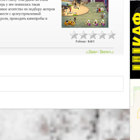
ерь у нее появилась такая
нное агентство по подбору актеров
Вместе с целеустремленной
 роли, проводить кинопробы и
Рейтинг
:
0.0
/
0
« Назад
|
Вперед »