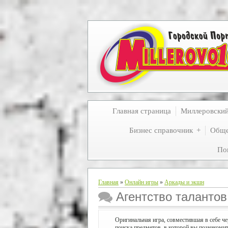
Главная страница
Миллеровски
Бизнес справочник
Обще
По
Главная
»
Онлайн игры
»
Аркады и экшн
Агентство талантов
Оригинальная игра, совместившая в себе че
поиска предметов, в которой вы познакомит