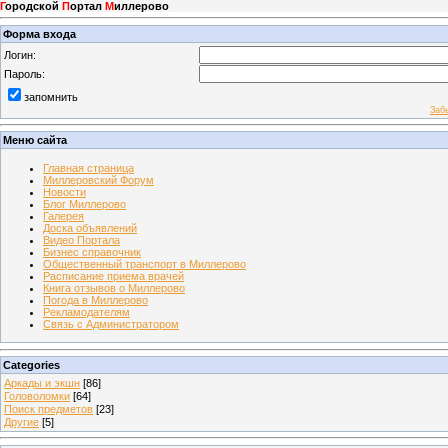
Г
ородской
П
ортал
М
иллерово
Форма входа
Логин:
Пароль:
запомнить
Заб
Меню сайта
Главная страница
Миллеровский Форум
Новости
Блог Миллерово
Галерея
Доска объявлений
Видео Портала
Бизнес справочник
Общественный транспорт в Миллерово
Расписание приема врачей
Книга отзывов о Миллерово
Погода в Миллерово
Рекламодателям
Связь с Администратором
Categories
Аркады и экшн
[86]
Головоломки
[64]
Поиск предметов
[23]
Другие
[5]