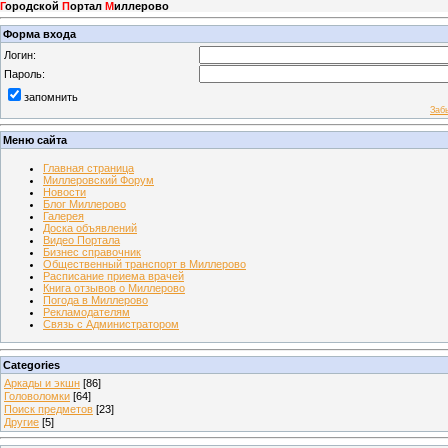
Г
ородской
П
ортал
М
иллерово
Форма входа
Логин:
Пароль:
запомнить
Заб
Меню сайта
Главная страница
Миллеровский Форум
Новости
Блог Миллерово
Галерея
Доска объявлений
Видео Портала
Бизнес справочник
Общественный транспорт в Миллерово
Расписание приема врачей
Книга отзывов о Миллерово
Погода в Миллерово
Рекламодателям
Связь с Администратором
Categories
Аркады и экшн
[86]
Головоломки
[64]
Поиск предметов
[23]
Другие
[5]