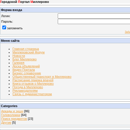
Г
ородской
П
ортал
М
иллерово
Форма входа
Логин:
Пароль:
запомнить
Заб
Меню сайта
Главная страница
Миллеровский Форум
Новости
Блог Миллерово
Галерея
Доска объявлений
Видео Портала
Бизнес справочник
Общественный транспорт в Миллерово
Расписание приема врачей
Книга отзывов о Миллерово
Погода в Миллерово
Рекламодателям
Связь с Администратором
Categories
Аркады и экшн
[86]
Головоломки
[64]
Поиск предметов
[23]
Другие
[5]