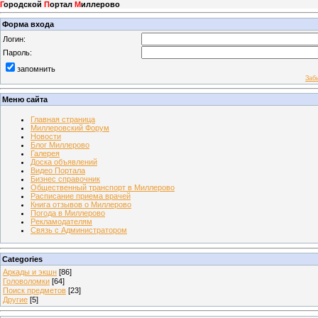
Г
ородской
П
ортал
М
иллерово
Форма входа
Логин:
Пароль:
запомнить
Заб
Меню сайта
Главная страница
Миллеровский Форум
Новости
Блог Миллерово
Галерея
Доска объявлений
Видео Портала
Бизнес справочник
Общественный транспорт в Миллерово
Расписание приема врачей
Книга отзывов о Миллерово
Погода в Миллерово
Рекламодателям
Связь с Администратором
Categories
Аркады и экшн
[86]
Головоломки
[64]
Поиск предметов
[23]
Другие
[5]