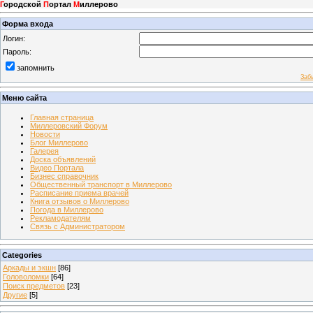
Г
ородской
П
ортал
М
иллерово
Форма входа
Логин:
Пароль:
запомнить
Заб
Меню сайта
Главная страница
Миллеровский Форум
Новости
Блог Миллерово
Галерея
Доска объявлений
Видео Портала
Бизнес справочник
Общественный транспорт в Миллерово
Расписание приема врачей
Книга отзывов о Миллерово
Погода в Миллерово
Рекламодателям
Связь с Администратором
Categories
Аркады и экшн
[86]
Головоломки
[64]
Поиск предметов
[23]
Другие
[5]