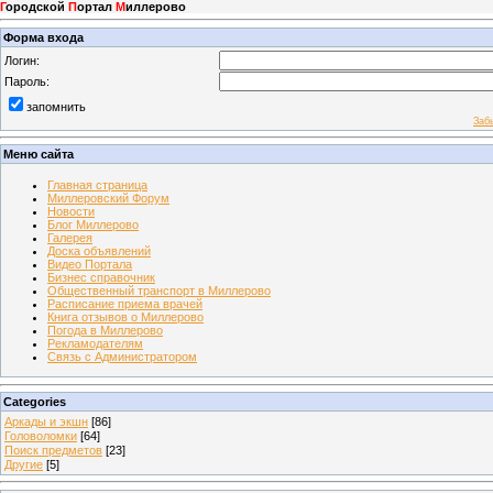
Г
ородской
П
ортал
М
иллерово
Форма входа
Логин:
Пароль:
запомнить
Заб
Меню сайта
Главная страница
Миллеровский Форум
Новости
Блог Миллерово
Галерея
Доска объявлений
Видео Портала
Бизнес справочник
Общественный транспорт в Миллерово
Расписание приема врачей
Книга отзывов о Миллерово
Погода в Миллерово
Рекламодателям
Связь с Администратором
Categories
Аркады и экшн
[86]
Головоломки
[64]
Поиск предметов
[23]
Другие
[5]