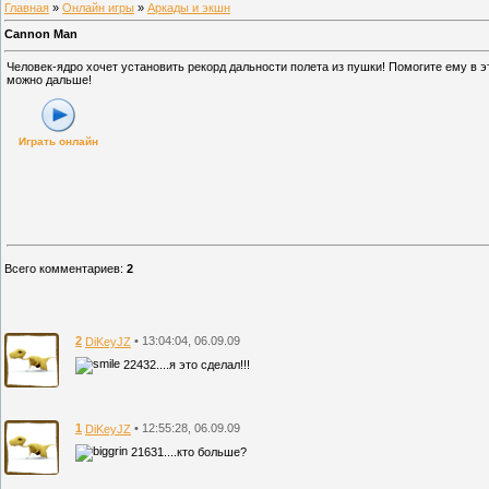
Главная
»
Онлайн игры
»
Аркады и экшн
Cannon Man
Человек-ядро хочет установить рекорд дальности полета из пушки! Помогите ему в э
можно дальше!
Играть онлайн
Всего комментариев
:
2
2
• 13:04:04, 06.09.09
DiKeyJZ
22432....я это сделал!!!
1
• 12:55:28, 06.09.09
DiKeyJZ
21631....кто больше?