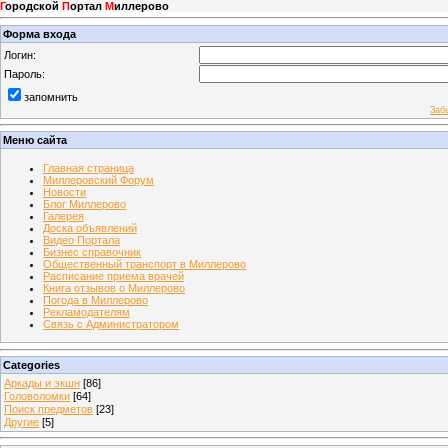
Г
ородской
П
ортал
М
иллерово
Форма входа
Логин:
Пароль:
запомнить
Заб
Меню сайта
Главная страница
Миллеровский Форум
Новости
Блог Миллерово
Галерея
Доска объявлений
Видео Портала
Бизнес справочник
Общественный транспорт в Миллерово
Расписание приема врачей
Книга отзывов о Миллерово
Погода в Миллерово
Рекламодателям
Связь с Администратором
Categories
Аркады и экшн
[86]
Головоломки
[64]
Поиск предметов
[23]
Другие
[5]