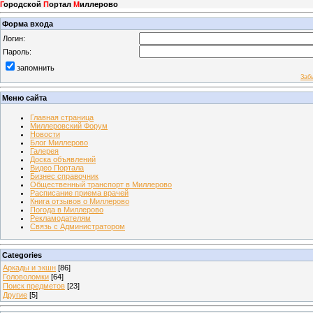
Г
ородской
П
ортал
М
иллерово
Форма входа
Логин:
Пароль:
запомнить
Заб
Меню сайта
Главная страница
Миллеровский Форум
Новости
Блог Миллерово
Галерея
Доска объявлений
Видео Портала
Бизнес справочник
Общественный транспорт в Миллерово
Расписание приема врачей
Книга отзывов о Миллерово
Погода в Миллерово
Рекламодателям
Связь с Администратором
Categories
Аркады и экшн
[86]
Головоломки
[64]
Поиск предметов
[23]
Другие
[5]