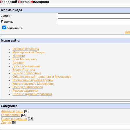
Г
ородской
П
ортал
М
иллерово
Форма входа
Логин:
Пароль:
запомнить
Заб
Меню сайта
Главная страница
Миллеровский Форум
Новости
Блог Миллерово
Галерея
Доска объявлений
Видео Портала
Бизнес справочник
Общественный транспорт в Миллерово
Расписание приема врачей
Книга отзывов о Миллерово
Погода в Миллерово
Рекламодателям
Связь с Администратором
Categories
Аркады и экшн
[86]
Головоломки
[64]
Поиск предметов
[23]
Другие
[5]