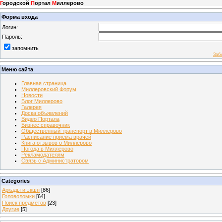
Г
ородской
П
ортал
М
иллерово
Форма входа
Логин:
Пароль:
запомнить
Заб
Меню сайта
Главная страница
Миллеровский Форум
Новости
Блог Миллерово
Галерея
Доска объявлений
Видео Портала
Бизнес справочник
Общественный транспорт в Миллерово
Расписание приема врачей
Книга отзывов о Миллерово
Погода в Миллерово
Рекламодателям
Связь с Администратором
Categories
Аркады и экшн
[86]
Головоломки
[64]
Поиск предметов
[23]
Другие
[5]