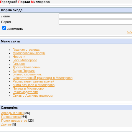
Г
ородской
П
ортал
М
иллерово
Форма входа
Логин:
Пароль:
запомнить
Заб
Меню сайта
Главная страница
Миллеровский Форум
Новости
Блог Миллерово
Галерея
Доска объявлений
Видео Портала
Бизнес справочник
Общественный транспорт в Миллерово
Расписание приема врачей
Книга отзывов о Миллерово
Погода в Миллерово
Рекламодателям
Связь с Администратором
Categories
Аркады и экшн
[86]
Головоломки
[64]
Поиск предметов
[23]
Другие
[5]