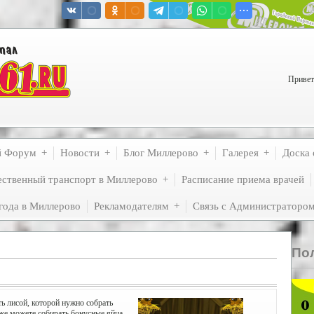
Привет
й Форум
Новости
Блог Миллерово
Галерея
Доска 
ственный транспорт в Миллерово
Расписание приема врачей
года в Миллерово
Рекламодателям
Связь с Администраторо
По
ть лисой, которой нужно собрать
же можете собирать бонусные яйца.