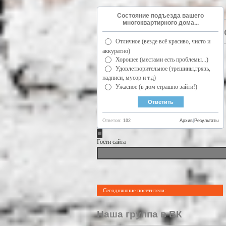
Состояние подъезда вашего
многоквартирного дома...
Отличное (везде всё красиво, чисто и
аккуратно)
Хорошее (местами есть проблемы...)
Удовлетворительное (трешины,грязь,
надписи, мусор и т.д)
Ужасное (в дом страшно зайти!)
Ответов:
102
Архив
|
Результаты
Гости сайта
Сегодняшние посетители:
Наша группа в ВК