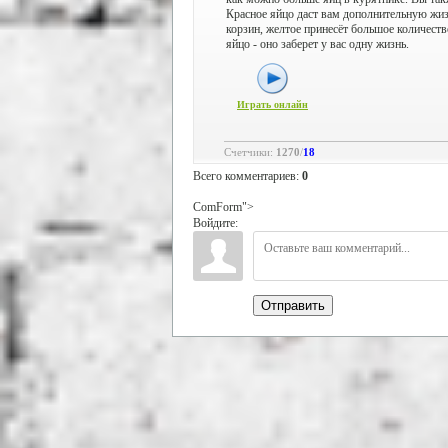
Красное яйцо даст вам дополнительную жизн
корзин, желтое принесёт большое количеств
яйцо - оно заберет у вас одну жизнь.
Играть онлайн
Счетчики
:
1270
/
18
Всего комментариев
:
0
ComForm">
Войдите:
Отправить