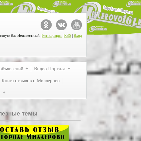
ствую Вас
Неизвестный
|
Регистрация
|
RSS
|
Вход
объявлений
Видео Портала
Книга отзывов о Миллерово
м
лезные темы