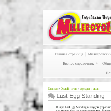
Главная страница
Миллеровски
Бизнес справочник
Обще
По
Главная
»
Онлайн игры
»
Аркады и экшн
Last Egg Standing
В игре Last Egg Standing вы будете управля
как можно больше яиц в курятнике. Вы так