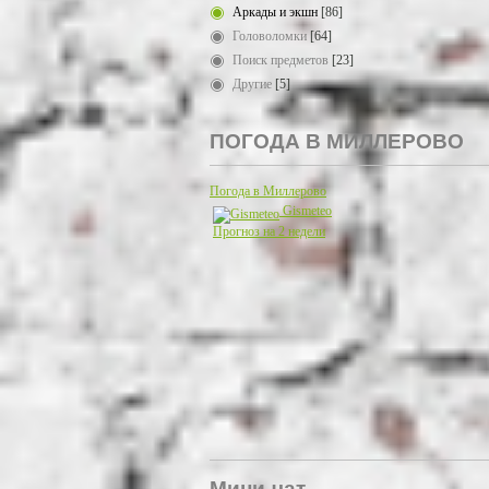
Аркады и экшн
[86]
Головоломки
[64]
Поиск предметов
[23]
Другие
[5]
ПОГОДА В МИЛЛЕРОВО
Погода в Миллерово
Gismeteo
Прогноз на 2 недели
Мини-чат