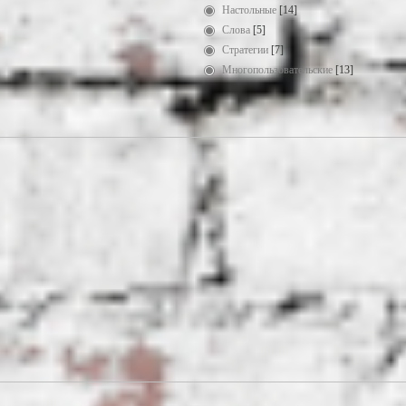
Настольные
[14]
Слова
[5]
Стратегии
[7]
Многопользовательские
[13]