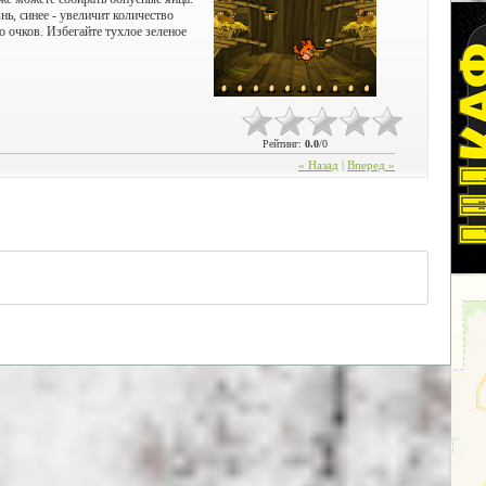
ь, синее - увеличит количество
о очков. Избегайте тухлое зеленое
Рейтинг
:
0.0
/
0
« Назад
|
Вперед »