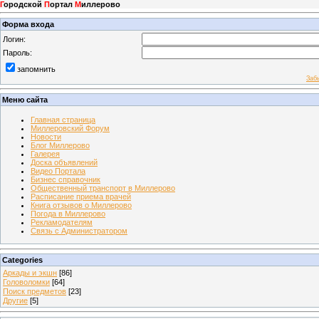
Г
ородской
П
ортал
М
иллерово
Форма входа
Логин:
Пароль:
запомнить
Заб
Меню сайта
Главная страница
Миллеровский Форум
Новости
Блог Миллерово
Галерея
Доска объявлений
Видео Портала
Бизнес справочник
Общественный транспорт в Миллерово
Расписание приема врачей
Книга отзывов о Миллерово
Погода в Миллерово
Рекламодателям
Связь с Администратором
Categories
Аркады и экшн
[86]
Головоломки
[64]
Поиск предметов
[23]
Другие
[5]