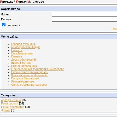
Г
ородской
П
ортал
М
иллерово
Форма входа
Логин:
Пароль:
запомнить
Заб
Меню сайта
Главная страница
Миллеровский Форум
Новости
Блог Миллерово
Галерея
Доска объявлений
Видео Портала
Бизнес справочник
Общественный транспорт в Миллерово
Расписание приема врачей
Книга отзывов о Миллерово
Погода в Миллерово
Рекламодателям
Связь с Администратором
Categories
Аркады и экшн
[86]
Головоломки
[64]
Поиск предметов
[23]
Другие
[5]