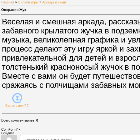
Главная
»
Онлайн игры
»
Аркады и экшн
Операция Жук
Веселая и смешная аркада, расска
забавного крылатого жучка в подзе
музыка, великолепная графика и ув
процесс делают эту игру яркой и з
привлекательной для детей и взрос
толстенький красноносый жучок в п
Вместе с вами он будет путешество
сражаясь с полчищами забавных мо
Скачать для
PC
Всего комментариев
:
0
ComForm">
Войдите: