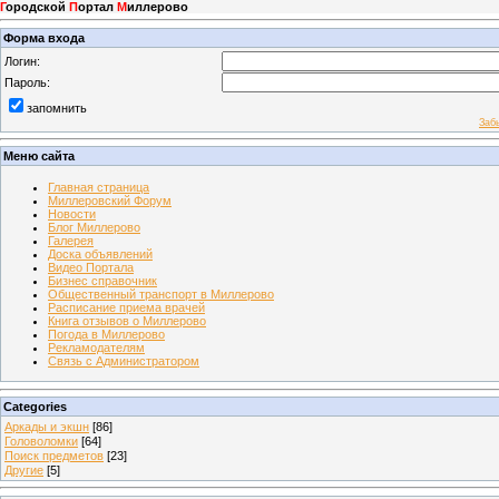
Г
ородской
П
ортал
М
иллерово
Форма входа
Логин:
Пароль:
запомнить
Заб
Меню сайта
Главная страница
Миллеровский Форум
Новости
Блог Миллерово
Галерея
Доска объявлений
Видео Портала
Бизнес справочник
Общественный транспорт в Миллерово
Расписание приема врачей
Книга отзывов о Миллерово
Погода в Миллерово
Рекламодателям
Связь с Администратором
Categories
Аркады и экшн
[86]
Головоломки
[64]
Поиск предметов
[23]
Другие
[5]