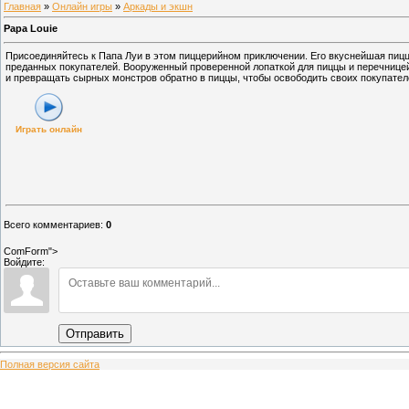
Главная
»
Онлайн игры
»
Аркады и экшн
Papa Louie
Присоединяйтесь к Папа Луи в этом пиццерийном приключении. Его вкуснейшая пицц
преданных покупателей. Вооруженный проверенной лопаткой для пиццы и перечницей
и превращать сырных монстров обратно в пиццы, чтобы освободить своих покупател
Играть онлайн
Всего комментариев
:
0
ComForm">
Войдите:
Отправить
Полная версия сайта