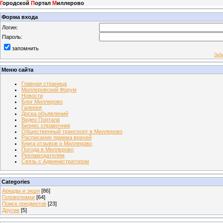
Г
ородской
П
ортал
М
иллерово
Форма входа
Логин:
Пароль:
запомнить
Заб
Меню сайта
Главная страница
Миллеровский Форум
Новости
Блог Миллерово
Галерея
Доска объявлений
Видео Портала
Бизнес справочник
Общественный транспорт в Миллерово
Расписание приема врачей
Книга отзывов о Миллерово
Погода в Миллерово
Рекламодателям
Связь с Администратором
Categories
Аркады и экшн
[86]
Головоломки
[64]
Поиск предметов
[23]
Другие
[5]