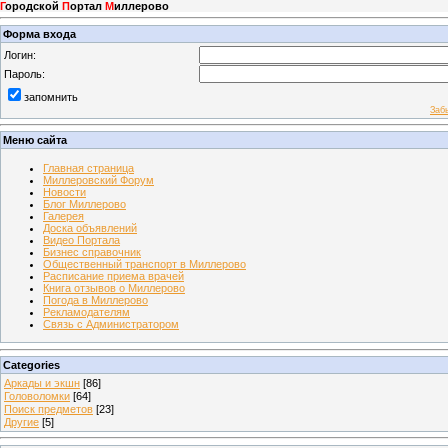
Г
ородской
П
ортал
М
иллерово
Форма входа
Логин:
Пароль:
запомнить
Заб
Меню сайта
Главная страница
Миллеровский Форум
Новости
Блог Миллерово
Галерея
Доска объявлений
Видео Портала
Бизнес справочник
Общественный транспорт в Миллерово
Расписание приема врачей
Книга отзывов о Миллерово
Погода в Миллерово
Рекламодателям
Связь с Администратором
Categories
Аркады и экшн
[86]
Головоломки
[64]
Поиск предметов
[23]
Другие
[5]