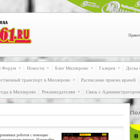
Привет
й Форум
Новости
Блог Миллерово
Галерея
Доска 
ственный транспорт в Миллерово
Расписание приема врачей
года в Миллерово
Рекламодателям
Связь с Администраторо
По
зированных роботов с помощью
с сумасшедшим темпом. Нажимайте