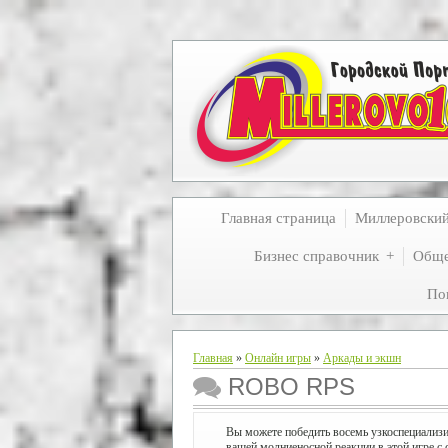
Главная страница
Миллеровски
Бизнес справочник
Обще
По
Главная
»
Онлайн игры
»
Аркады и экшн
ROBO RPS
Вы можете победить восемь узкоспециали
вашей молниеносной реакции в этой игре 