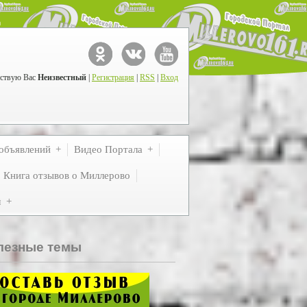
ствую Вас
Неизвестный
|
Регистрация
|
RSS
|
Вход
объявлений
Видео Портала
Книга отзывов о Миллерово
м
лезные темы