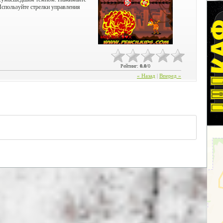
Используйте стрелки управления
Рейтинг
:
0.0
/
0
« Назад
|
Вперед »