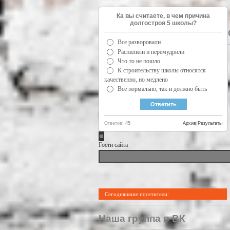
Ка вы считаете, в чем причина
долгостроя 5 школы?
Все разворовали
Распилили и перемудрили
Что то не пошло
К строительству школы относятся
качественно, но медлено
Все нормально, так и должно быть
Ответов:
45
Архив
|
Результаты
Гости сайта
Сегодняшние посетители:
Наша группа в ВК