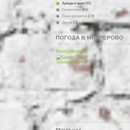
Аркады и экшн
[86]
Головоломки
[64]
Поиск предметов
[23]
Другие
[5]
ПОГОДА В МИЛЛЕРОВО
Погода в Миллерово
Gismeteo
Прогноз на 2 недели
Мини-чат