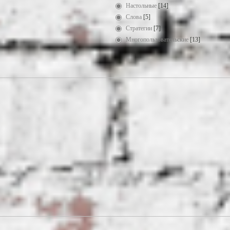
Настольные
[14]
Слова
[5]
Стратегии
[7]
Многопользовательские
[13]