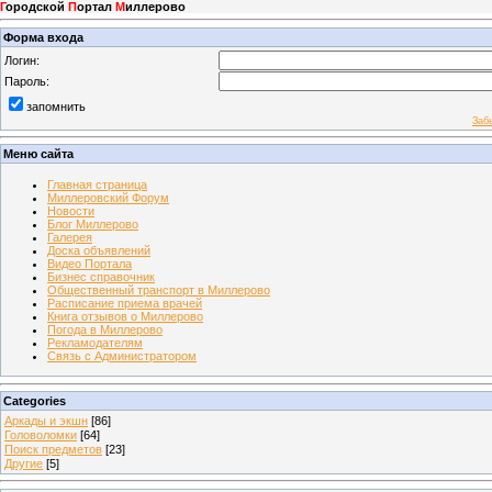
Г
ородской
П
ортал
М
иллерово
Форма входа
Логин:
Пароль:
запомнить
Заб
Меню сайта
Главная страница
Миллеровский Форум
Новости
Блог Миллерово
Галерея
Доска объявлений
Видео Портала
Бизнес справочник
Общественный транспорт в Миллерово
Расписание приема врачей
Книга отзывов о Миллерово
Погода в Миллерово
Рекламодателям
Связь с Администратором
Categories
Аркады и экшн
[86]
Головоломки
[64]
Поиск предметов
[23]
Другие
[5]