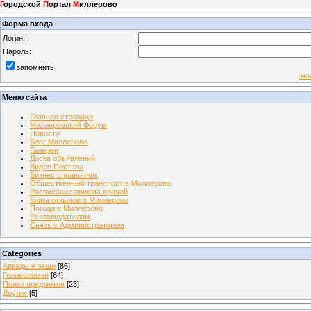
Г
ородской
П
ортал
М
иллерово
Форма входа
Логин:
Пароль:
запомнить
Заб
Меню сайта
Главная страница
Миллеровский Форум
Новости
Блог Миллерово
Галерея
Доска объявлений
Видео Портала
Бизнес справочник
Общественный транспорт в Миллерово
Расписание приема врачей
Книга отзывов о Миллерово
Погода в Миллерово
Рекламодателям
Связь с Администратором
Categories
Аркады и экшн
[86]
Головоломки
[64]
Поиск предметов
[23]
Другие
[5]