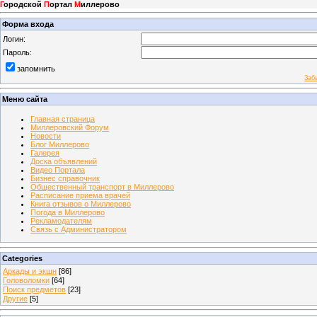
Г
ородской
П
ортал
М
иллерово
Форма входа
Логин:
Пароль:
запомнить
Заб
Меню сайта
Главная страница
Миллеровский Форум
Новости
Блог Миллерово
Галерея
Доска объявлений
Видео Портала
Бизнес справочник
Общественный транспорт в Миллерово
Расписание приема врачей
Книга отзывов о Миллерово
Погода в Миллерово
Рекламодателям
Связь с Администратором
Categories
Аркады и экшн
[86]
Головоломки
[64]
Поиск предметов
[23]
Другие
[5]