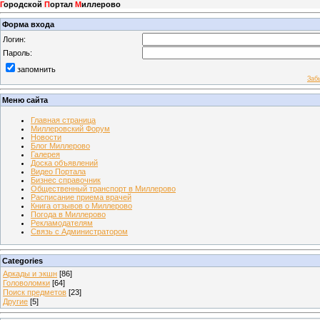
Г
ородской
П
ортал
М
иллерово
Форма входа
Логин:
Пароль:
запомнить
Заб
Меню сайта
Главная страница
Миллеровский Форум
Новости
Блог Миллерово
Галерея
Доска объявлений
Видео Портала
Бизнес справочник
Общественный транспорт в Миллерово
Расписание приема врачей
Книга отзывов о Миллерово
Погода в Миллерово
Рекламодателям
Связь с Администратором
Categories
Аркады и экшн
[86]
Головоломки
[64]
Поиск предметов
[23]
Другие
[5]