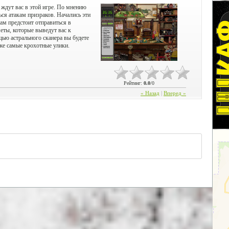
 ждут вас в этой игре. По мнению
ься атакам призраков. Начались эти
ам предстоит отправиться в
еты, которые выведут вас к
ью астрального сканера вы будете
же самые крохотные улики.
Рейтинг
:
0.0
/
0
« Назад
|
Вперед »