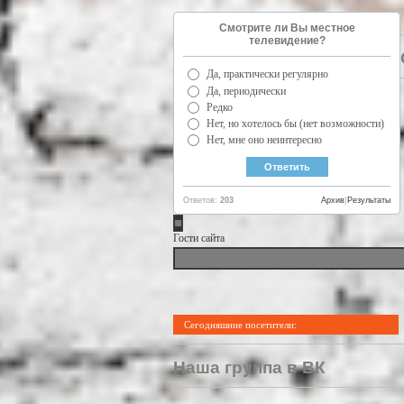
Смотрите ли Вы местное
телевидение?
Да, практически регулярно
Да, периодически
Редко
Нет, но хотелось бы (нет возможности)
Нет, мне оно неинтересно
Ответов:
203
Архив
|
Результаты
Гости сайта
Сегодняшние посетители:
Наша группа в ВК