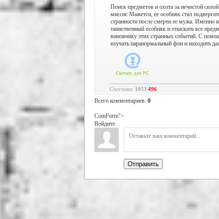
Поиск предметов и охота за нечистой силой
миссис Мажетси, ее особняк стал подвергат
странности после смерти ее мужа. Именно в
таинственный особняк и отыскать все предм
виновнику этих странных событий. С помощ
изучать паранормальный фон и находить да
Скачать для
PC
Счетчики
:
1053
/
496
Всего комментариев
:
0
ComForm">
Войдите:
Отправить