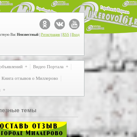
ствую Вас
Неизвестный
|
Регистрация
|
RSS
|
Вход
объявлений
Видео Портала
Книга отзывов о Миллерово
м
лезные темы