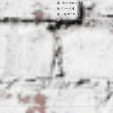
Настольные
[14]
Слова
[5]
Стратегии
[7]
Многопользовательские
[13]