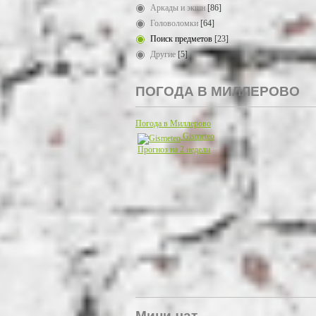
Аркады и экшн
[86]
Головоломки
[64]
Поиск предметов
[23]
Другие
[5]
ПОГОДА В МИЛЛЕРОВО
Погода в Миллерово
Gismeteo
Прогноз на 2 недели
Мини-чат